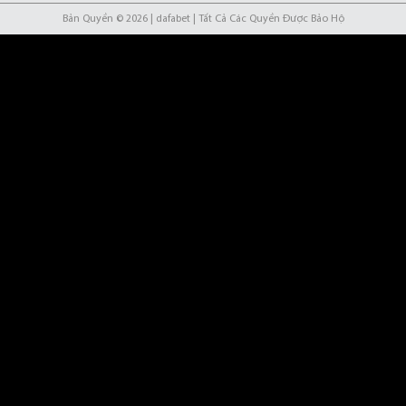
Bản Quyền © 2026 | dafabet | Tất Cả Các Quyền Được Bảo Hộ