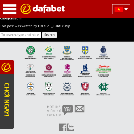
2 of 11
October 2, 2018 3:54 am
Published by
DaFaBeT._.PaRtErShIp
Categorised in:
This post was written by DaFaBeT._.PaRtErShIp
Search
CHƠI NGAY!
HOTLINE
MIỄN PHÍ
12032100