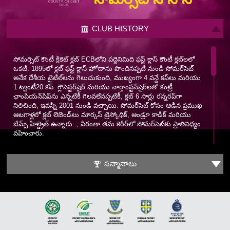
CLUB HISTORY
సోమర్సెట్ కౌంటీ క్రికెట్ క్లబ్ ECBలోని పద్దెనిమిది ఫస్ట్ క్లాస్ కౌంటీ క్లబ్‌లలో
ఒకటి. 1895లో క్లబ్ ఫస్ట్ క్లాస్ హోదాను పొందినప్పటి నుండి సోమర్‌సెట్
అనేక దేశీయ టైటిల్‌లను గెలుచుకుంది, ముఖ్యంగా 4 వన్డే కప్‌లు మరియు
1 ట్వంటీ20 కప్. గ్లౌసెస్టర్‌షైర్ మరియు నార్తాంప్టన్‌షైర్‌లతో కంట్రీ
ఛాంపియన్‌షిప్‌ను ఎన్నటికీ గెలవలేనప్పటికీ, క్లబ్ 6 సార్లు రన్నరప్‌గా
నిలిచింది, ఇవన్నీ 2001 నుండి వచ్చాయి. సోమర్‌సెట్ కోసం ఆడిన ప్రముఖ
ఆటగాళ్లలో క్లబ్ లెజెండ్‌లు మార్కస్ ట్రెస్కోథిక్, ఆండ్రూ కాడిక్ మరియు
జేమ్స్ హిల్డ్రెత్ ఉన్నారు. , వీరంతా తమ కెరీర్‌లో సోమర్‌సెట్‌కు ప్రాతినిధ్యం
వహించారు.
సోమర్‌సెట్ తమ సొంత మ్యాచ్‌లను కూపర్ అసోసియేట్స్ కౌంటీ గ్రౌండ్‌లో
ఆడుతుంది, దీనికి మారుపేరు సిదరాబాద్. స్టేడియం గరిష్టంగా 12,000
సన్మానాలు
మందిని కలిగి ఉంది మరియు 1882 నుండి క్లబ్‌కు నిలయంగా ఉంది. కౌంటీ
గ్రౌండ్ అనేక అంతర్జాతీయ మ్యాచ్‌లకు ఆతిథ్యం ఇచ్చింది, మొదటిది 1983లో
ఇంగ్లాండ్ మరియు శ్రీలంక మధ్య ప్రపంచ కప్ గ్రూప్ గేమ్ ఆడబడింది. 2006
నుండి కౌంటీ గ్రౌండ్ ఇంగ్లాండ్ మహిళల క్రికెట్ జట్టుకు ప్రధాన కార్యాలయంగా
ఉంది.
1970ల చివరి వరకు సోమర్సెట్ ట్రోఫీల కోసం సవాలు చేయగల బలీయమైన
జట్టును ఏర్పాటు చేసింది. సర్ ఇయాన్ బోథమ్, సర్ వివ్ రిచర్డ్స్ మరియు