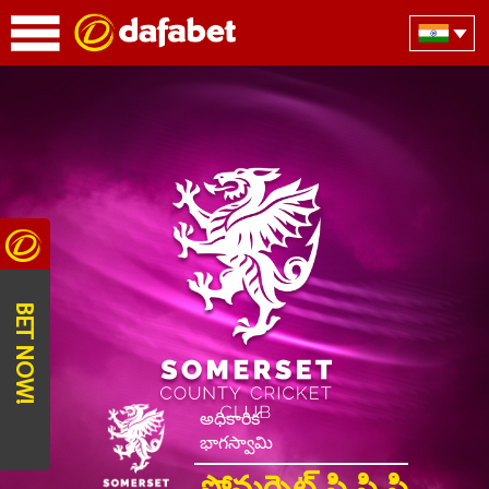
BET NOW!
అధికారిక
భాగస్వామి
సోమర్సెట్ సి సి సి